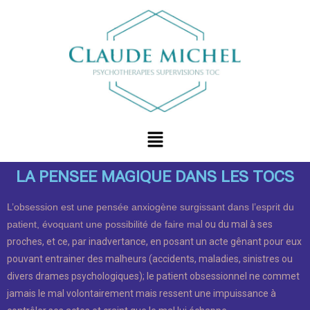
LA PENSEE MAGIQUE DANS LES TOCS
L’obsession est une pensée anxiogène surgissant dans l’esprit du
patient, évoquant une possibilité de faire ma
l ou du mal à ses
proches, et ce, par inadvertance, en posant un acte gênant pour eux
pouvant entrainer des malheurs (accidents, maladies, sinistres ou
divers drames psychologiques); le patient obsessionnel ne commet
jamais le mal volontairement mais ressent une impuissance à